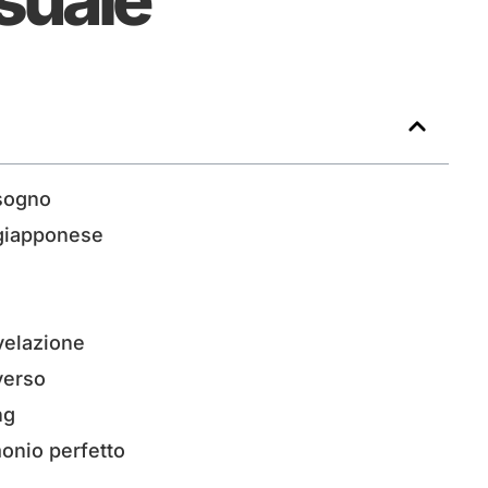
isogno
 giapponese
velazione
verso
ng
monio perfetto