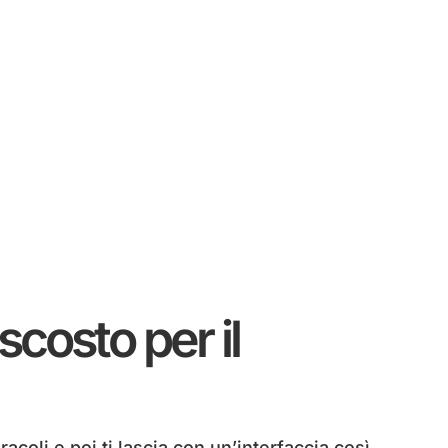
costo per il
coli e poi ti lascia con un’interfaccia così