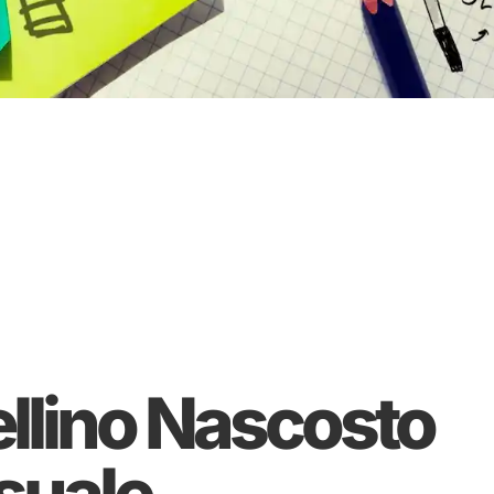
iellino Nascosto
suale