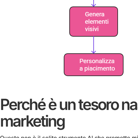
Perché è un tesoro nas
marketing
Questo non è il solito strumento AI che promette mira