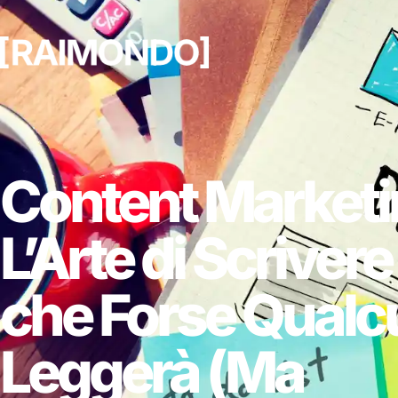
Content Marketi
L’Arte di Scriver
che Forse Qual
Leggerà (Ma