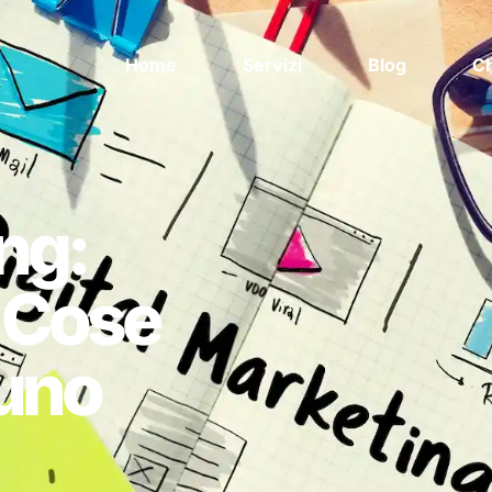
Home
Servizi
Blog
Ch
ng:
e Cose
cuno