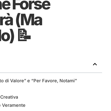
he Forse
rà (Ma
o) 📝
o di Valore” e “Per Favore, Notami”
 Creativa
e Veramente