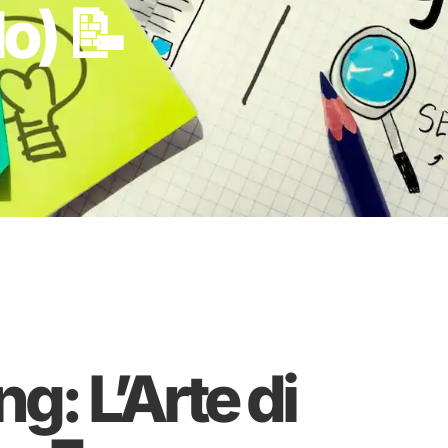
o) 📝
g: L’Arte di